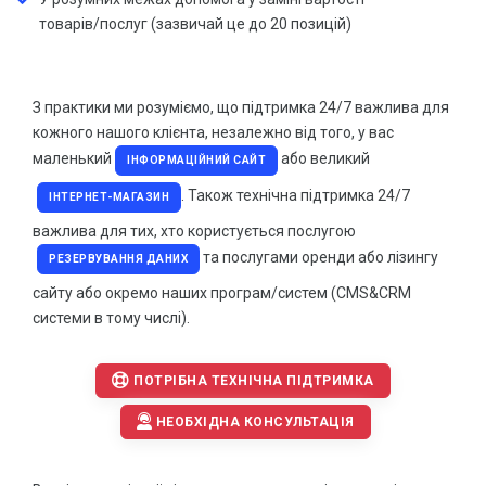
товарів/послуг (зазвичай це до 20 позицій)
Новини
Додаткові зовнішні ефекти у дизайні сайтів від Інтер-
З практики ми розуміємо, що підтримка 24/7 важлива для
Біз
кожного нашого клієнта, незалежно від того, у вас
маленький
або великий
Нова послуга компанії Інтер-Біз – франшиза на
ІНФОРМАЦІЙНИЙ САЙТ
авторські прог…
. Також технічна підтримка 24/7
ІНТЕРНЕТ-МАГАЗИН
Штрафи за відсутність на сайті української мови
важлива для тих, хто користується послугою
згідно Закон…
та послугами оренди або лізингу
РЕЗЕРВУВАННЯ ДАНИХ
сайту або окремо наших програм/систем (CMS&CRM
Статті
системи в тому числі).
Купити віртуальний номер
Органічний трафік – можливості збільшення якісних
ПОТРІБНА ТЕХНІЧНА ПІДТРИМКА
відвідувач…
НЕОБХІДНА КОНСУЛЬТАЦІЯ
Все що необхідно знати про SSL сертифікат
Що таке HTTPS і чому він потрібний для сайту