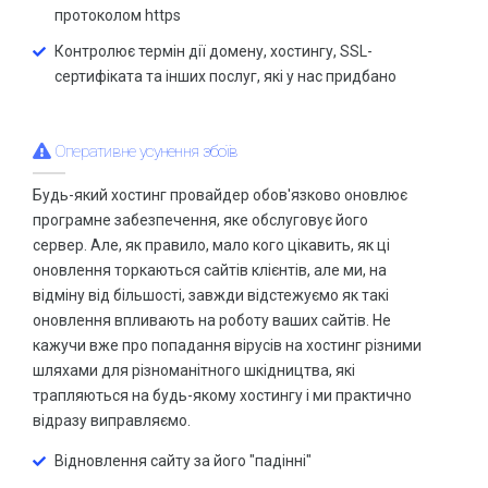
Обробка фото та відео матеріалів
протоколом https
АКЦІЇ
знижки до
Контролює термін дії домену, хостингу, SSL-
33%
сертифіката та інших послуг, які у нас придбано
Оперативне усунення збоїв
Не пропустіть величезну знижку!
Будь-який хостинг провайдер обов'язково оновлює
ВСІ АКЦІЇ
програмне забезпечення, яке обслуговує його
сервер. Але, як правило, мало кого цікавить, як ці
оновлення торкаються сайтів клієнтів, але ми, на
відміну від більшості, завжди відстежуємо як такі
оновлення впливають на роботу ваших сайтів. Не
кажучи вже про попадання вірусів на хостинг різними
шляхами для різноманітного шкідництва, які
трапляються на будь-якому хостингу і ми практично
відразу виправляємо.
Відновлення сайту за його "падінні"