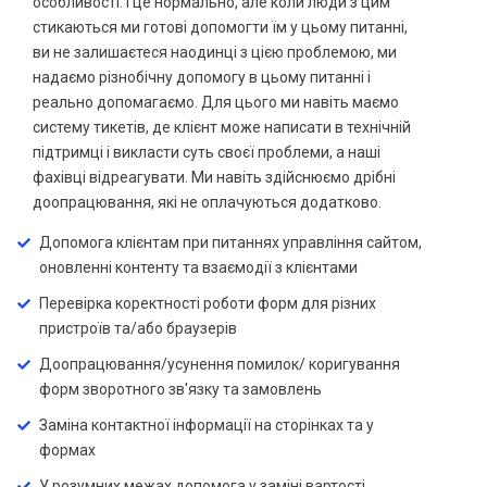
особливості. І це нормально, але коли люди з цим
стикаються ми готові допомогти їм у цьому питанні,
ви не залишаєтеся наодинці з цією проблемою, ми
надаємо різнобічну допомогу в цьому питанні і
реально допомагаємо. Для цього ми навіть маємо
систему тикетів, де клієнт може написати в технічній
підтримці і викласти суть своєї проблеми, а наші
фахівці відреагувати. Ми навіть здійснюємо дрібні
доопрацювання, які не оплачуються додатково.
Допомога клієнтам при питаннях управління сайтом,
оновленні контенту та взаємодії з клієнтами
Перевірка коректності роботи форм для різних
пристроїв та/або браузерів
Доопрацювання/усунення помилок/ коригування
форм зворотного зв'язку та замовлень
Заміна контактної інформації на сторінках та у
формах
У розумних межах допомога у заміні вартості