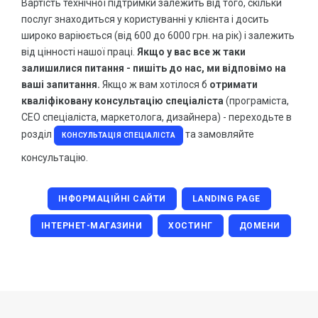
Вартість технічної підтримки залежить від того, скільки
послуг знаходиться у користуванні у клієнта і досить
ВСІ СТАТТІ
широко варіюється (від 600 до 6000 грн. на рік) і залежить
від цінності нашої праці.
Якщо у вас все ж таки
Акції та знижки
залишилися питання - пишіть до нас, ми відповімо на
ваші запитання.
Якщо ж вам хотілося б
отримати
Знижка на додавання сайту до Google сервісів
кваліфіковану консультацію спеціаліста
(програміста,
СЕО спеціаліста, маркетолога, дизайнера) - переходьте в
Знижка на SSL для сайту
розділ
та замовляйте
КОНСУЛЬТАЦІЯ СПЕЦІАЛІСТА
Сайт в оренду або лізинг за спеціальною ціною
консультацію.
ІНФОРМАЦІЙНІ САЙТИ
LANDING PAGE
ІНТЕРНЕТ-МАГАЗИНИ
ХОСТИНГ
ДОМЕНИ