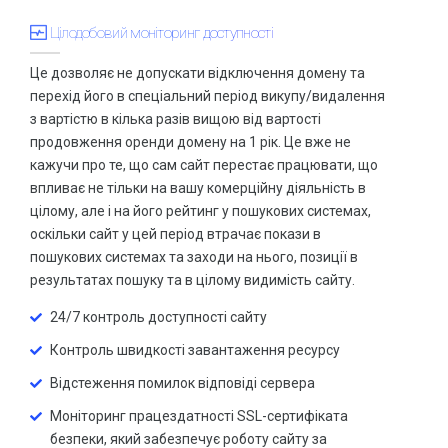
Хостинг
HOT
Цілодобовий моніторинг доступності
Доменні імена
HOT
Це дозволяє не допускати відключення домену та
Повертаємо втрачений домен
перехід його в спеціальний період викупу/видалення
з вартістю в кілька разів вищою від вартості
Відновлення доступу до хостингу
продовження оренди домену на 1 рік. Це вже не
Налаштування домену та хостингу
кажучи про те, що сам сайт перестає працювати, що
впливає не тільки на вашу комерційну діяльність в
Перенесення сайту
цілому, але і на його рейтинг у пошукових системах,
SSL сертифікати
оскільки сайт у цей період втрачає покази в
HOT
пошукових системах та заходи на нього, позиції в
Підключення https протоколу для сайту
HOT
результатах пошуку та в цілому видимість сайту.
Резервування даних
24/7 контроль доступності сайту
БРЕНДІНГ
Контроль швидкості завантаження ресурсу
Сучасний дизайн
Відстеження помилок відповіді сервера
SMM - реклама у соцмережах
Моніторинг працездатності SSL-сертифіката
безпеки, який забезпечує роботу сайту за