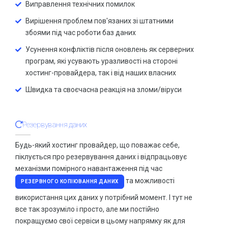
Виправлення технічних помилок
Вирішення проблем пов'язаних зі штатними
збоями під час роботи баз даних
Усунення конфліктів після оновлень як серверних
програм, які усувають уразливості на стороні
хостинг-провайдера, так і від наших власних
Швидка та своєчасна реакція на зломи/віруси
Резервування даних
Будь-який хостинг провайдер, що поважає себе,
піклується про резервування даних і відпрацьовує
механізми помірного навантаження під час
та можливості
РЕЗЕРВНОГО КОПІЮВАННЯ ДАНИХ
використання цих даних у потрібний момент. І тут не
все так зрозуміло і просто, але ми постійно
покращуємо свої сервіси в цьому напрямку як для