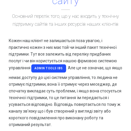
сайту
Консультація зі спеціалістами
Купити віртуальний номер
ЗАМОВИТИ ПРОСУВАННЯ
Основний перелік того, що у нас входить у технічну
Органічний трафік – можливості збільшення якісних відв
підтримку сайтів та інших ресурсів наших клієнтів
СТВОРЕННЯ WEB РЕСУРСІВ
Все що необхідно знати про SSL сертифікат
Односторінники та Landing Page
Що таке HTTPS і чому він потрібний для сайту
HOT
Кожен наш клієнт не залишається поза увагою, і
практично кожен з них має той чи інший пакет технічної
Створення інтернет магазинів
HOT
ВСІ СТАТТІ
підтримки. Тут все залежить від переліку придбаних
Створення сайтів
HOT
послуг і чи він користується нашою фірмовою системою
АКЦІЇ ТА ЗНИЖКИ
SALE
управління
. Але це не означає, що якщо
WEB портали
ADMIN TOOLS IBS
Знижка на додавання сайту до Google сервісів
немає доступу до цієї системи управління, то людина не
Системи управління базами даних
Знижка на SSL для сайту
отримує підтримки, вона її отримує через меседжер, де
Консультація зі спеціалістами
спочатку викладає суть проблеми, і якщо вона стосується
Сайт в оренду або лізинг за спеціальною ціною
технічної підтримки, то це питання їм передається і
Лізинг та оренда сайту
усувається відповідно. Відповідь повертається по тому ж
РОЗМІСТИ СВОЮ ПУБЛІКАЦІЮ
каналу зв'язку що і був створений у вигляді звіту або
ЗАМОВИТИ СТВОРЕННЯ
короткого повідомлення про виконану роботу та
ДОМЕНИ ТА ХОСТИНГ
отриманий результат.