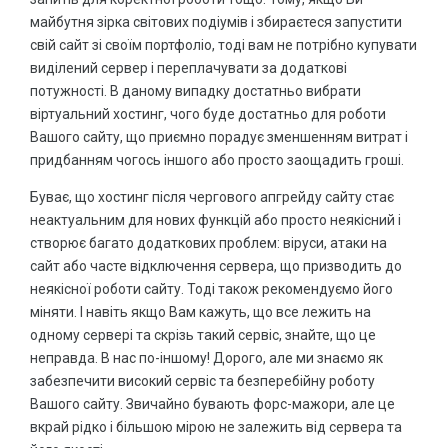
знижки до
майбутня зірка світових подіумів і збираєтеся запустити
33%
свій сайт зі своїм портфоліо, тоді вам не потрібно купувати
виділений сервер і переплачувати за додаткові
потужності. В даному випадку достатньо вибрати
Не пропустіть величезну знижку!
віртуальний хостинг, чого буде достатньо для роботи
Вашого сайту, що приємно порадує зменшенням витрат і
ВСІ АКЦІЇ
придбанням чогось іншого або просто заощадить гроші.
Буває, що хостинг після чергового апгрейду сайту стає
неактуальним для нових функцій або просто неякісний і
створює багато додаткових проблем: віруси, атаки на
сайт або часте відключення сервера, що призводить до
неякісної роботи сайту. Тоді також рекомендуємо його
міняти. І навіть якщо Вам кажуть, що все лежить на
одному сервері та скрізь такий сервіс, знайте, що це
неправда. В нас по-іншому! Дорого, але ми знаємо як
забезпечити високий сервіс та безперебійну роботу
Вашого сайту. Звичайно бувають форс-мажори, але це
вкрай рідко і більшою мірою не залежить від сервера та