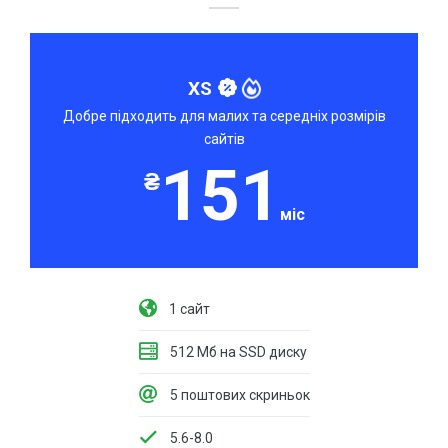
XS
Добре підходить для малих та середніх розмірів
сайтів
151
₴
міс
1 сайт
512 Мб на SSD диску
5 поштових скриньок
5.6-8.0