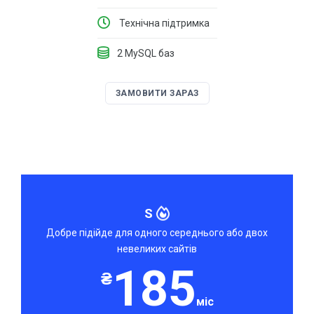
Технічна підтримка
2 MySQL баз
ЗАМОВИТИ ЗАРАЗ
S
Добре підійде для одного середнього або двох
невеликих сайтів
185
₴
міс