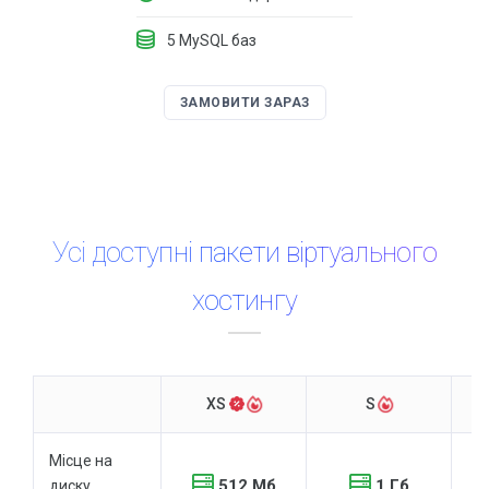
Що таке HTTPS і чому він потрібний для сайту
5 MySQL баз
ВСІ СТАТТІ
ЗАМОВИТИ ЗАРАЗ
Акції та знижки
Знижка на додавання сайту до Google сервісів
Знижка на SSL для сайту
Сайт в оренду або лізинг за спеціальною ціною
Усі доступні пакети віртуального
хостингу
XS
S
Місце на
512 Мб
1 Гб
диску