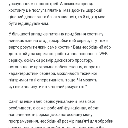
урахуванням своїх потреб. А оскільки оренда
Доменні імена
HOT
хостингу це послуга платна і має досить широкий
Повертаємо втрачений домен
ціновий діапазон та багато нюансів, то й підхід має
бути індивідуальним.
Відновлення доступу до хостингу
У більшості випадків питання придбання хостингу
Налаштування домену та хостингу
виникає вже на стадії розробки веб сервісу і тут вже
Перенесення сайту
варто розуміти який саме хостинг Вам необхідний або
достатній для коректної роботи запланованого WEB
SSL сертифікати
HOT
сервісу, оскільки розмір дискового простору,
Підключення https протоколу для сайту
встановлене програмне забезпечення, апаратні
HOT
характеристики сервера, можливості технічної
Резервування даних
підтримки та її оперативність тощо. Чи можуть
суттєво вплинути на кінцевий результат?
БРЕНДІНГ
Сучасний дизайн
Сайт чи інший веб сервіс унікальний і має свої
особливості, а саме: робочий функціонал, обсяг
SMM - реклама у соцмережах
наповнення інформацією, застосовану мову
Обробка фото та відео матеріалів
програмування, необхідний розмір пам'яті для обробки
АКЦІЇ
запитів для коректної роботи тощо. Тому, якщо Ви