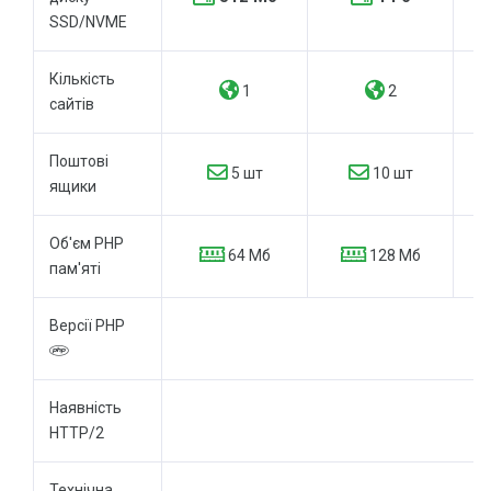
SSD/NVME
Кількість
1
2
сайтів
Поштові
5 шт
10 шт
ящики
Об'єм PHP
64 Мб
128 Мб
пам'яті
Версії PHP
Наявність
HTTP/2
Технічна