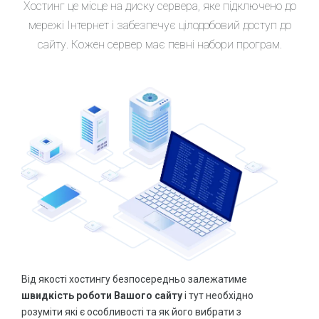
Консультація зі спеціалістами
Хостинг це місце на диску сервера, яке підключено до
Купити віртуальний номер
мережі Інтернет і забезпечує цілодобовий доступ до
ЗАМОВИТИ ПРОСУВАННЯ
Органічний трафік – можливості збільшення якісних відв
сайту. Кожен сервер має певні набори програм.
СТВОРЕННЯ WEB РЕСУРСІВ
Все що необхідно знати про SSL сертифікат
Односторінники та Landing Page
Що таке HTTPS і чому він потрібний для сайту
HOT
Створення інтернет магазинів
HOT
ВСІ СТАТТІ
Створення сайтів
HOT
АКЦІЇ ТА ЗНИЖКИ
SALE
WEB портали
Знижка на додавання сайту до Google сервісів
Системи управління базами даних
Знижка на SSL для сайту
Консультація зі спеціалістами
Сайт в оренду або лізинг за спеціальною ціною
Лізинг та оренда сайту
РОЗМІСТИ СВОЮ ПУБЛІКАЦІЮ
ЗАМОВИТИ СТВОРЕННЯ
Від якості хостингу безпосередньо залежатиме
швидкість роботи Вашого сайту
і тут необхідно
ДОМЕНИ ТА ХОСТИНГ
розуміти які є особливості та як його вибрати з