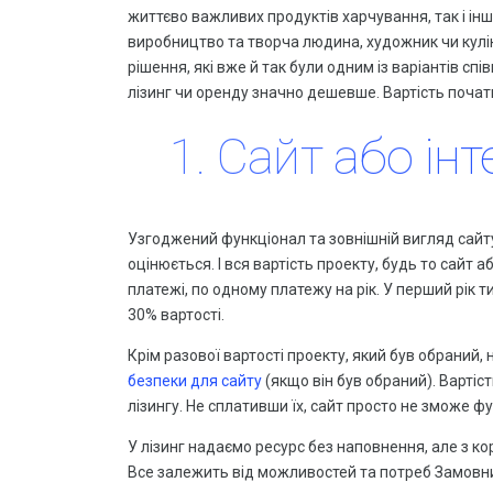
життєво важливих продуктів харчування, так і інш
виробництво та творча людина, художник чи кул
рішення, які вже й так були одним із варіантів сп
лізинг чи оренду значно дешевше. Вартість почат
1. Сайт або ін
Узгоджений функціонал та зовнішній вигляд сайту
оцінюється. І вся вартість проекту, будь то сайт 
платежі, по одному платежу на рік. У перший рік ти
30% вартості.
Крім разової вартості проекту, який був обраний
безпеки для сайту
(якщо він був обраний). Варті
лізингу. Не сплативши їх, сайт просто не зможе ф
У лізинг надаємо ресурс без наповнення, але з к
Все залежить від можливостей та потреб Замовн