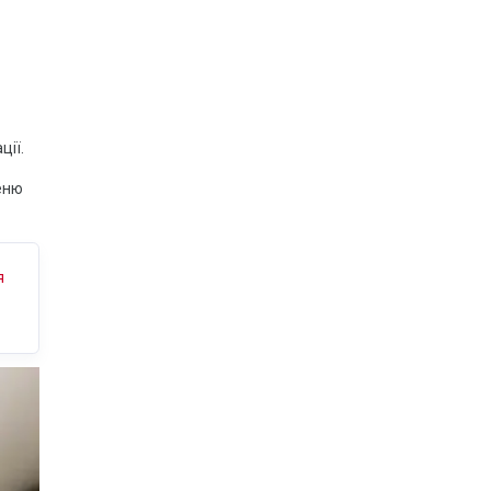
ції.
еню
я