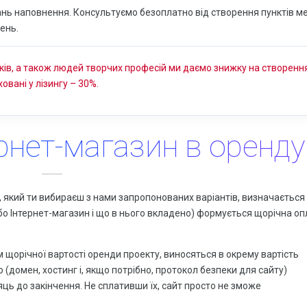
тань наповнення. Консультуємо безоплатно від створення пунктів м
ень.
иків, а також людей творчих професій ми даємо знижку на створенн
ховані у лізингу – 30%.
ернет-магазин в оренду
, який ти вибираєш з нами запропонованих варіантів, визначається
 або Інтернет-магазин і що в нього вкладено) формується щорічна о
м щорічної вартості оренди проекту, виносяться в окрему вартість
 (домен, хостинг і, якщо потрібно, протокол безпеки для сайту)
яць до закінчення. Не сплативши їх, сайт просто не зможе