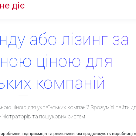
не діє
нду або лізинг за
ьною ціною для
ьких компаній
льною ціною для українських компаній Зрозумілі сайти д
дміністраторів та пошукових систем
виробників, підприємців та ремісників, які продовжують виробництв