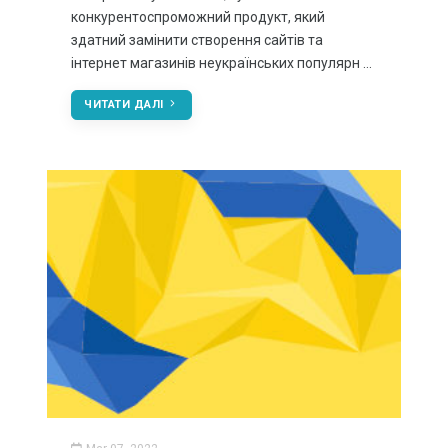
конкурентоспроможний продукт, який
здатний замінити створення сайтів та
інтернет магазинів неукраїнських популярн …
ЧИТАТИ ДАЛІ
Новини
Додаткові зовнішні ефекти у дизайні сайтів від Інтер-
Біз
Нова послуга компанії Інтер-Біз – франшиза на
авторські прог…