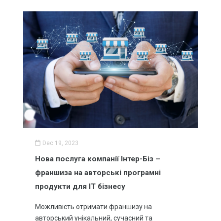
Обробка фото та відео матеріалів
АКЦІЇ
знижки до
33%
Не пропустіть величезну знижку!
ВСІ АКЦІЇ
Dec 19, 2023
Нова послуга компанії Інтер-Біз –
франшиза на авторські програмні
продукти для IT бізнесу
Можливість отримати франшизу на
авторський унікальний, сучасний та