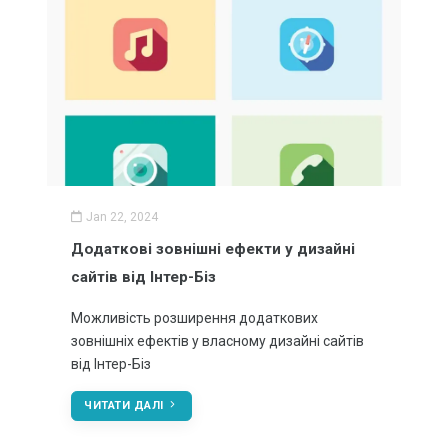
Хостинг
HOT
Доменні імена
HOT
Повертаємо втрачений домен
Відновлення доступу до хостингу
Налаштування домену та хостингу
Перенесення сайту
Jan 22, 2024
SSL сертифікати
HOT
Додаткові зовнішні ефекти у дизайні
Підключення https протоколу для сайту
HOT
сайтів від Інтер-Біз
Резервування даних
Можливість розширення додаткових
зовнішніх ефектів у власному дизайні сайтів
БРЕНДІНГ
від Інтер-Біз
Сучасний дизайн
ЧИТАТИ ДАЛІ
SMM - реклама у соцмережах