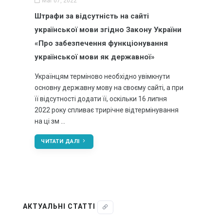
Mar 07, 2022
Штрафи за відсутність на сайті української мови
Штрафи за відсутність на сайті
згідно Закон…
української мови згідно Закону України
Статті
«Про забезпечення функціонування
української мови як державної»
Купити віртуальний номер
Органічний трафік – можливості збільшення якісних
Українцям терміново необхідно увімкнути
відвідувач…
основну державну мову на своєму сайті, а при
її відсутності додати її, оскільки 16 липня
Все що необхідно знати про SSL сертифікат
2022 року спливає трирічне відтермінування
на ці зм …
Що таке HTTPS і чому він потрібний для сайту
ЧИТАТИ ДАЛІ
ВСІ СТАТТІ
Акції та знижки
Знижка на додавання сайту до Google сервісів
АКТУАЛЬНІ СТАТТІ
Знижка на SSL для сайту