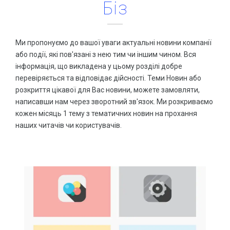
Біз
Консультація зі спеціалістами
Купити віртуальний номер
ЗАМОВИТИ ПРОСУВАННЯ
Органічний трафік – можливості збільшення якісних відв
Ми пропонуємо до вашої уваги актуальні новини компанії
СТВОРЕННЯ WEB РЕСУРСІВ
Все що необхідно знати про SSL сертифікат
або події, які пов'язані з нею тим чи іншим чином. Вся
Односторінники та Landing Page
Що таке HTTPS і чому він потрібний для сайту
інформація, що викладена у цьому розділі добре
HOT
перевіряється та відповідає дійсності. Теми Новин або
Створення інтернет магазинів
HOT
ВСІ СТАТТІ
розкриття цікавої для Вас новини, можете замовляти,
написавши нам через зворотний зв'язок. Ми розкриваємо
Створення сайтів
HOT
АКЦІЇ ТА ЗНИЖКИ
SALE
кожен місяць 1 тему з тематичних новин на прохання
WEB портали
наших читачів чи користувачів.
Знижка на додавання сайту до Google сервісів
Системи управління базами даних
Знижка на SSL для сайту
Консультація зі спеціалістами
Сайт в оренду або лізинг за спеціальною ціною
Лізинг та оренда сайту
РОЗМІСТИ СВОЮ ПУБЛІКАЦІЮ
ЗАМОВИТИ СТВОРЕННЯ
ДОМЕНИ ТА ХОСТИНГ