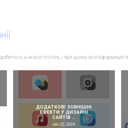
нії
обитися, а не все поспіль, і при цьому вся інформація 
Статті
Купити віртуальний номер
Зни
Органічний трафік – можливості збільшення якісних
Зн
відвідувач…
ДОДАТКОВІ ЗОВНІШНІ
Сай
ЕФЕКТИ У ДИЗАЙНІ
Все що необхідно знати про SSL сертифікат
САЙТІВ …
Jan 22, 2024
Що таке HTTPS і чому він потрібний для сайту