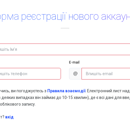
рма реєстрації нового аккау
E-mail
чись, ви погоджуєтесь з
Правила взаємодії
. Електронний лист на
в деяких випадках він займає до 10-15 хвилин), де є всі дані для вв
облікового запису.
нт?
вхід