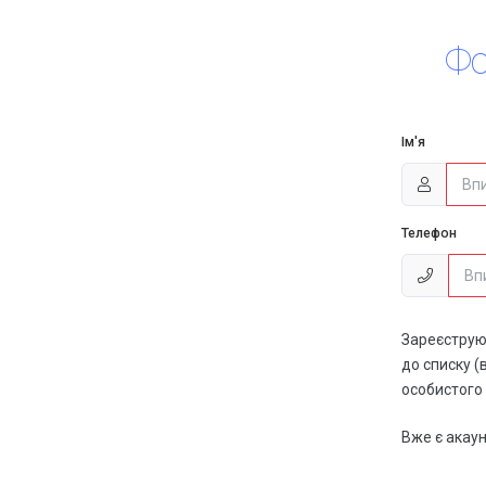
Фо
Ім'я
Телефон
Зареєструю
до списку (
особистого 
Вже є акау