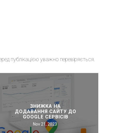
перед публікацією уважно перевіряється.
Акції та знижки
жка на додавання сайту до Google сервісів
ижка на SSL для сайту
ЗНИЖКА НА
ДОДАВАННЯ САЙТУ ДО
т в оренду або лізинг за спеціальною ціною
GOOGLE СЕРВІСІВ
Nov 21, 2023