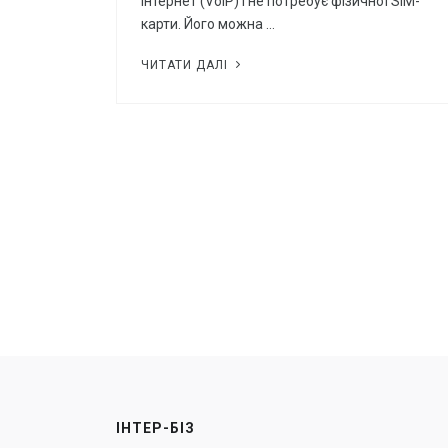
інтернет (VoIP) і не потребує фізичної SIM-
карти. Його можна …
ЧИТАТИ ДАЛІ
ІНТЕР-БІЗ