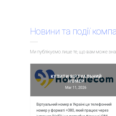
Новини та події компа
Ми публікуємо лише те, що вам може знад
Новини
КУПИТИ ВІРТУАЛЬНИЙ
Додаткові зовнішні ефекти у дизайні сайтів від Інтер-Біз
НОМЕР
Mar 11, 2026
Нова послуга компанії Інтер-Біз – франшиза на авторські
прог…
Віртуальний номер в Україні це телефонний
Штрафи за відсутність на сайті української мови згідно
номер у форматі +380, який працює через
Закон…