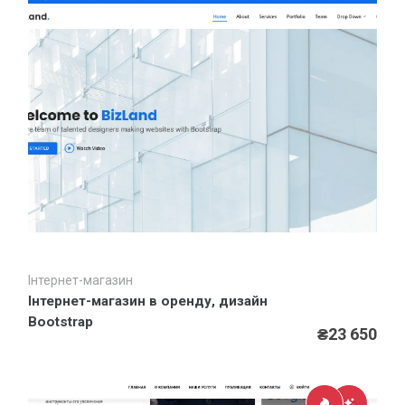
Обробка фото та відео матеріалів
АКЦІЇ
знижки до
33%
Не пропустіть величезну знижку!
ВСІ АКЦІЇ
Інтернет-магазин
Швидкий перегляд
Інтернет-магазин в оренду, дизайн
Bootstrap
₴23 650