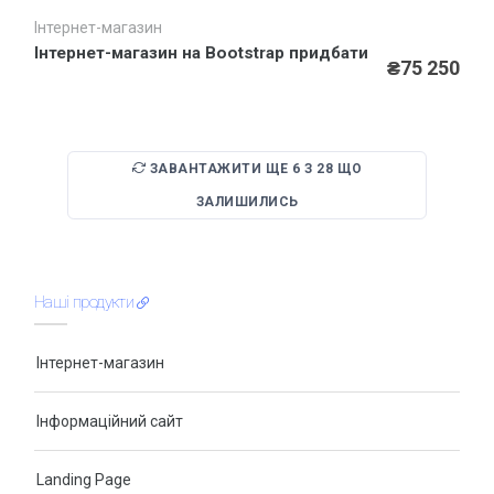
Знижка на SSL для сайту
Інтернет-магазин
Швидкий перегляд
Інтернет-магазин на Bootstrap придбати
Сайт в оренду або лізинг за спеціальною ціною
₴75 250
ЗАВАНТАЖИТИ ЩЕ
6
З
28
ЩО
ЗАЛИШИЛИСЬ
Наші продукти
Інтернет-магазин
Інформаційний сайт
Landing Page