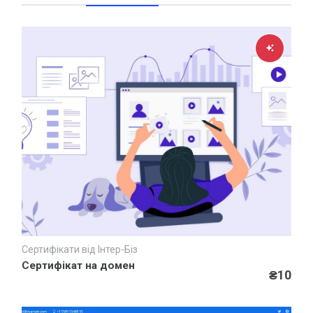
Хостинг
HOT
Доменні імена
HOT
Повертаємо втрачений домен
Відновлення доступу до хостингу
Налаштування домену та хостингу
Перенесення сайту
SSL сертифікати
HOT
Підключення https протоколу для сайту
HOT
Резервування даних
БРЕНДІНГ
Сертифікати від Інтер-Біз
Швидкий перегляд
Сучасний дизайн
Сертифікат на домен
₴10
SMM - реклама у соцмережах