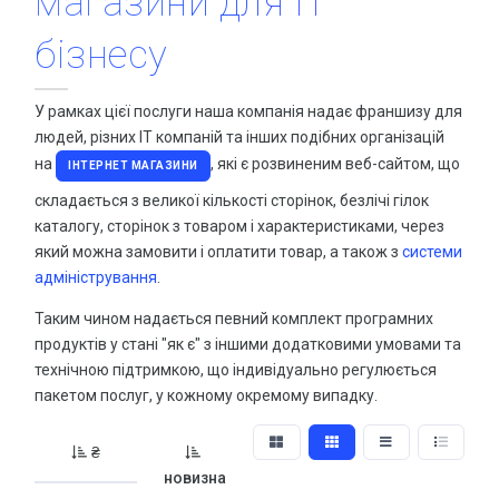
магазини для IT
Консультація зі спеціалістами
Купити віртуальний номер
бізнесу
ЗАМОВИТИ ПРОСУВАННЯ
Органічний трафік – можливості збільшення якісних відв
СТВОРЕННЯ WEB РЕСУРСІВ
Все що необхідно знати про SSL сертифікат
У рамках цієї послуги наша компанія надає франшизу для
людей, різних IT компаній та інших подібних організацій
Односторінники та Landing Page
Що таке HTTPS і чому він потрібний для сайту
HOT
на
, які є розвиненим веб-сайтом, що
ІНТЕРНЕТ МАГАЗИНИ
Створення інтернет магазинів
HOT
ВСІ СТАТТІ
складається з великої кількості сторінок, безлічі гілок
Створення сайтів
каталогу, сторінок з товаром і характеристиками, через
HOT
АКЦІЇ ТА ЗНИЖКИ
SALE
який можна замовити і оплатити товар, а також з
системи
WEB портали
Знижка на додавання сайту до Google сервісів
адміністрування
.
Системи управління базами даних
Знижка на SSL для сайту
Таким чином надається певний комплект програмних
Консультація зі спеціалістами
продуктів у стані "як є" з іншими додатковими умовами та
Сайт в оренду або лізинг за спеціальною ціною
технічною підтримкою, що індивідуально регулюється
Лізинг та оренда сайту
пакетом послуг, у кожному окремому випадку.
РОЗМІСТИ СВОЮ ПУБЛІКАЦІЮ
ЗАМОВИТИ СТВОРЕННЯ
₴
ДОМЕНИ ТА ХОСТИНГ
новизна