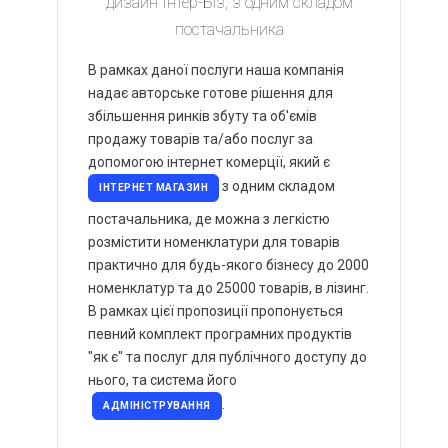
дизайн Інтер-Біз, з одним складом
Обробка фото та відео матеріалів
постачальника
АКЦІЇ
знижки до
33%
В рамках даної послуги наша компанія
надає авторське готове рішення для
збільшення ринків збуту та об'ємів
продажу товарів та/або послуг за
Не пропустіть величезну знижку!
допомогою інтернет комерції, який є
ВСІ АКЦІЇ
з одним складом
ІНТЕРНЕТ МАГАЗИН
постачальника, де можна з легкістю
розмістити номенклатури для товарів
практично для будь-якого бізнесу до 2000
номенклатур та до 25000 товарів, в лізинг.
В рамках цієї пропозиції пропонується
певний комплект програмних продуктів
"як є" та послуг для публічного доступу до
нього, та система його
.
АДМІНІСТРУВАННЯ