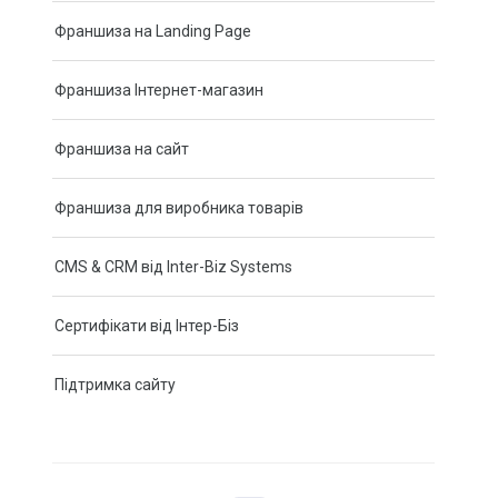
Франшиза на Landing Page
Франшиза Інтернет-магазин
Франшиза на сайт
Новини
Франшиза для виробника товарів
Додаткові зовнішні ефекти у дизайні сайтів від Інтер-
Біз
CMS & CRM від Inter-Biz Systems
Нова послуга компанії Інтер-Біз – франшиза на
Сертифікати від Інтер-Біз
авторські прог…
Штрафи за відсутність на сайті української мови
Підтримка сайту
згідно Закон…
Статті
Купити віртуальний номер