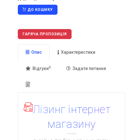
Хостинг
HOT
ДО КОШИКУ
Доменні імена
HOT
Повертаємо втрачений домен
ГАРЯЧА ПРОПОЗИЦІЯ
Відновлення доступу до хостингу
Налаштування домену та хостингу
Опис
Характеристики
Перенесення сайту
0
Відгуки
Задати питання
SSL сертифікати
HOT
Підключення https протоколу для сайту
HOT
Резервування даних
Лізинг інтернет
БРЕНДІНГ
Сучасний дизайн
магазину
SMM - реклама у соцмережах