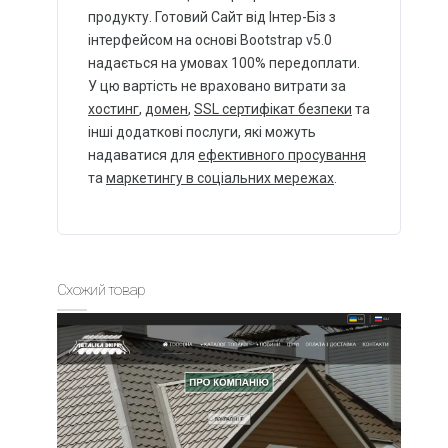
продукту. Готовий Сайт від Інтер-Біз з
інтерфейсом на основі Bootstrap v5.0
надається на умовах 100% передоплати.
У цю вартість не враховано витрати за
хостинг
,
домен
,
SSL сертифікат безпеки
та
інші додаткові послуги, які можуть
надаватися для
ефективного просування
та
маркетингу в соціальних мережах
.
Схожий товар