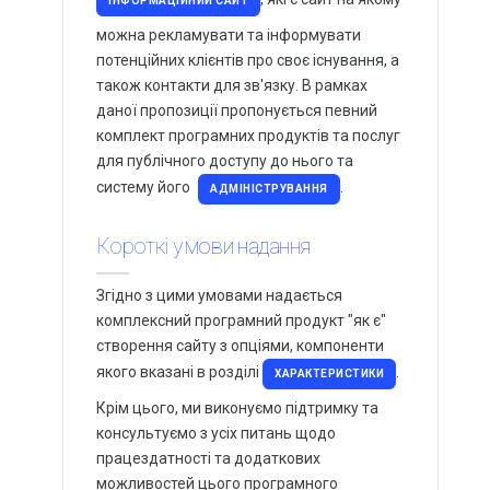
Обробка фото та відео матеріалів
ІНФОРМАЦІЙНИЙ САЙТ
можна рекламувати та інформувати
АКЦІЇ
знижки до
потенційних клієнтів про своє існування, а
33%
також контакти для зв'язку. В рамках
даної пропозиції пропонується певний
комплект програмних продуктів та послуг
Не пропустіть величезну знижку!
для публічного доступу до нього та
систему його
.
АДМІНІСТРУВАННЯ
ВСІ АКЦІЇ
Короткі умови надання
Згідно з цими умовами надається
комплексний програмний продукт "як є"
створення сайту з опціями, компоненти
якого вказані в розділі
.
ХАРАКТЕРИСТИКИ
Крім цього, ми виконуємо підтримку та
консультуємо з усіх питань щодо
працездатності та додаткових
можливостей цього програмного