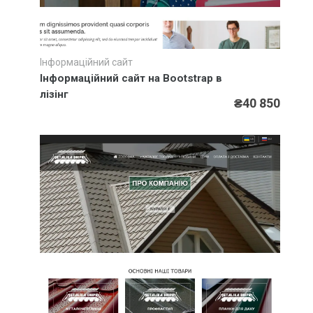
Інформаційний сайт
Швидкий перегляд
Інформаційний сайт на Bootstrap в
лізінг
₴40 850
Новини
Додаткові зовнішні ефекти у дизайні сайтів від Інтер-
Біз
Нова послуга компанії Інтер-Біз – франшиза на
авторські прог…
Штрафи за відсутність на сайті української мови
згідно Закон…
Статті
Купити віртуальний номер