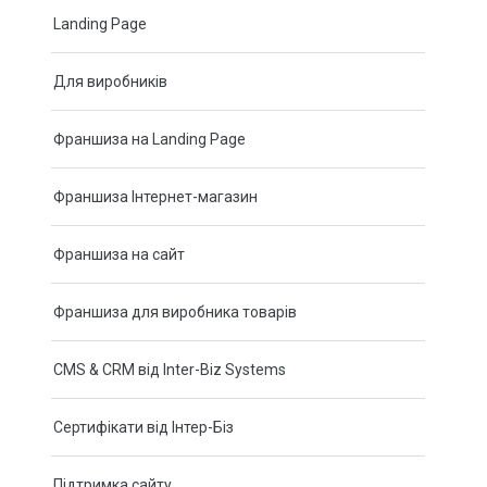
Landing Page
Для виробників
Франшиза на Landing Page
Франшиза Інтернет-магазин
Новини
Франшиза на сайт
Додаткові зовнішні ефекти у дизайні сайтів від Інтер-
Біз
Франшиза для виробника товарів
Нова послуга компанії Інтер-Біз – франшиза на
CMS & CRM від Inter-Biz Systems
авторські прог…
Штрафи за відсутність на сайті української мови
Сертифікати від Інтер-Біз
згідно Закон…
Статті
Підтримка сайту