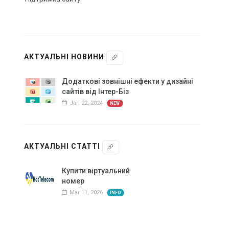
Купити віртуальний номер
Органічний трафік – можливості збільшення якісних
відвідувач…
АКТУАЛЬНІ НОВИНИ
Все що необхідно знати про SSL сертифікат
Додаткові зовнішні ефекти у дизайні
Що таке HTTPS і чому він потрібний для сайту
сайтів від Інтер-Біз
Jan 22, 2024
NEW
ВСІ СТАТТІ
Акції та знижки
АКТУАЛЬНІ СТАТТІ
Знижка на додавання сайту до Google сервісів
Купити віртуальний
Знижка на SSL для сайту
номер
Mar 11, 2026
INFO
Сайт в оренду або лізинг за спеціальною ціною