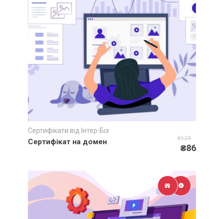
Обробка фото та відео матеріалів
АКЦІЇ
знижки до
33%
Не пропустіть величезну знижку!
ВСІ АКЦІЇ
Сертифікати від Інтер-Біз
Швидкий перегляд
₴129
Сертифікат на домен
₴86