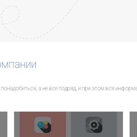
омпании
понадобиться, а не все подряд, и при этом вся информ
Статьи
Виртуальный номер телефона
С
Агентские аккаунты фейсбук ✨ Кабинеты агента недорого
С
Органический трафик - возможности увеличения
С