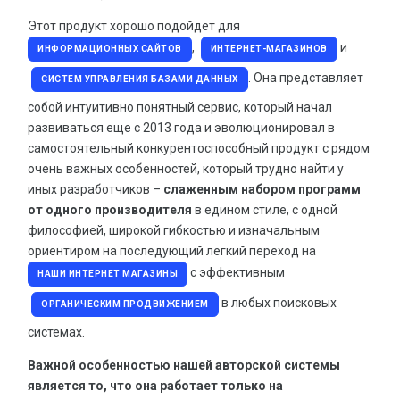
Хостинг
HOT
Этот продукт хорошо подойдет для
Доменные имена
,
и
HOT
ИНФОРМАЦИОННЫХ САЙТОВ
ИНТЕРНЕТ-МАГАЗИНОВ
Возвращаем утраченный домен
. Она представляет
СИСТЕМ УПРАВЛЕНИЯ БАЗАМИ ДАННЫХ
собой интуитивно понятный сервис, который начал
Восстановление доступа к хостингу
развиваться еще с 2013 года и эволюционировал в
Настройка домена и хостинга
самостоятельный конкурентоспособный продукт с рядом
очень важных особенностей, который трудно найти у
Перенос сайта
иных разработчиков –
слаженным набором программ
SSL сертификаты
от одного производителя
в едином стиле, с одной
HOT
философией, широкой гибкостью и изначальным
Подключение https протокола для сайта
HOT
ориентиром на последующий легкий переход на
Резервирование данных
с эффективным
НАШИ ИНТЕРНЕТ МАГАЗИНЫ
в любых поисковых
БРЕНДИНГ
ОРГАНИЧЕСКИМ ПРОДВИЖЕНИЕМ
системах.
Современный дизайн
Важной особенностью нашей авторской системы
SMM - реклама в соцсетях
является то, что она работает только на