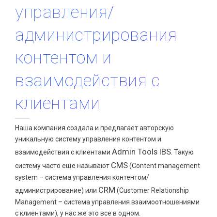
Консультация специалистов
управления/
Виртуальный номер телефона
ЗАКАЗАТЬ ПРОДВИЖЕНИЕ
Агентские аккаунты фейсбук ✨ Кабинеты агента недорого
администрирования
СОЗДАНИЕ WEB РЕСУРСОВ
Органический трафик - возможности увеличения качеств
контентом и
Одностраничники и Landing Page
© Авторское право на сайт
HOT
взаимодействия с
Создание интернет магазинов
HOT
ВСЕ СТАТЬИ
Создание сайтов
клиентами
HOT
АКЦИИ И СКИДКИ
SALE
WEB порталы
Скидка на добавление сайта в Google сервисы
Наша компания создала и предлагает авторскую
Системы управления базами данных
Скидка на SSL для сайта
уникальную систему управления контентом и
Консультация специалистов
Admin Tools IBS
взаимодействия с клиентами
. Такую
Сайт в аренду или в лизинг по специальной цене
CMS
систему часто еще называют
Лизинг и аренда сайта
(Content management
РАЗМЕСТИ СВОЮ ПУБЛИКАЦИЮ
system – система управления контентом/
ЗАКАЗАТЬ СОЗДАНИЕ
CRM
администрирование) или
(Customer Relationship
Management – система управления взаимоотношениями
ДОМЕНЫ И ХОСТИНГ
с клиентами), у нас же это все в одном.