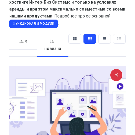
Нейминг и брендинг
хостинге Интер-Биз Системс и только на условиях
аренды и при этом максимально совместима со всеми
Обработка фото и видео материалов
нашими продуктами.
Подробнее про ее основной
Легенды для компании
.
ФУНКЦИОНАЛ И МОДУЛИ
Обработка видео файлов и создание роликов
₴
Фотоуслуги
новизна
Полиграфия
АКЦИИ
скидки до
33%
Не пропустите гигантскую скидку!
ВСЕ АКЦИИ